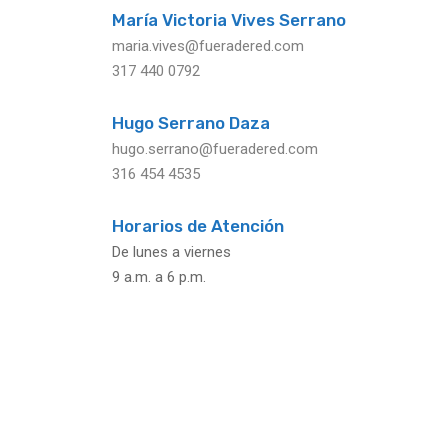
María Victoria Vives Serrano
maria.vives@fueradered.com
317 440 0792
Hugo Serrano Daza
hugo.serrano@fueradered.com
316 454 4535
Horarios de Atención
De lunes a viernes
9 a.m. a 6 p.m.