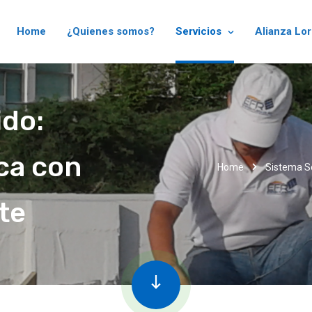
Home
¿Quienes somos?
Servicios
Alianza Lo
ido:
ca con
Home
Sistema So
te