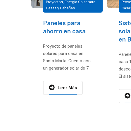
Proyectos
,
Energía Solar para
Proy
Casas y Cabañas
Casa
Paneles para
Sist
ahorro en casa
sola
en 
Proyecto de paneles
solares para casa en
Panele
Santa Marta. Cuenta con
casa 
un generador solar de 7
descon
kW que genera un
El sis
ahorro mensual de 800
2,7 kW
Leer Más
–...
banco 
kWh...