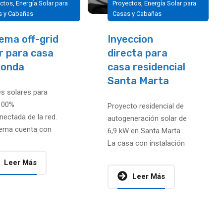
ectos
,
Energía Solar para
Proyectos
,
Energía Solar para
s y Cabañas
Casas y Cabañas
ema off-grid
Inyeccion
r para casa
directa para
Bonda
casa residencial
Santa Marta
s solares para
100%
Proyecto residencial de
ectada de la red.
autogeneración solar de
tema cuenta con
6,9 kW en Santa Marta.
 en paneles y un
La casa con instalación
de baterías de 7,2
eléctrica trifásica genera
Leer Más
alrededor de 750 kWh al
Leer Más
mes los...